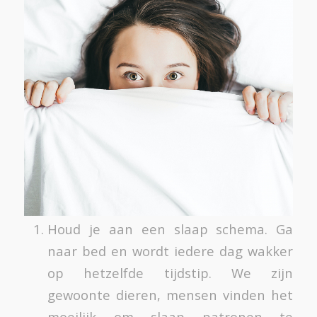
Houd je aan een slaap schema. Ga
naar bed en wordt iedere dag wakker
op hetzelfde tijdstip. We zijn
gewoonte dieren, mensen vinden het
moeilijk om slaap patronen te